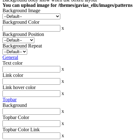
You can upload image for /themes/gavias_elix/images/patterns
Background Image
Background Color
x
Background Position
Background Repeat
General
Text color
x
Link color
x
Link hover color
x
Topbar
Background
x
Topbar Color
x
Topbar Color Link
x