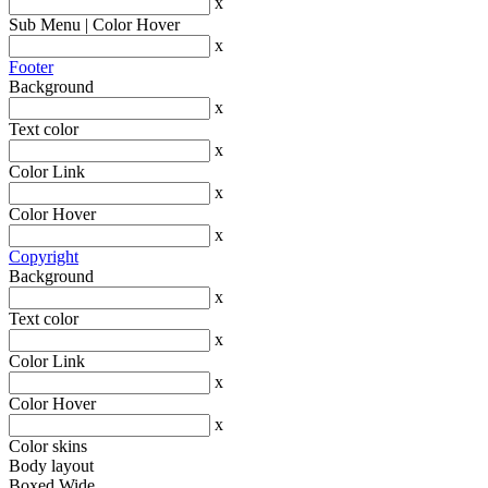
x
Sub Menu | Color Hover
x
Footer
Background
x
Text color
x
Color Link
x
Color Hover
x
Copyright
Background
x
Text color
x
Color Link
x
Color Hover
x
Color skins
Body layout
Boxed
Wide