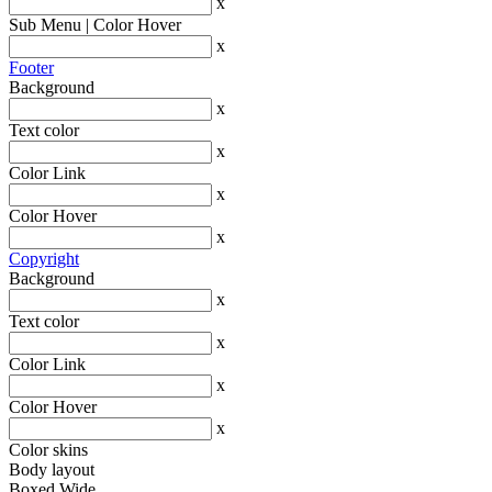
x
Sub Menu | Color Hover
x
Footer
Background
x
Text color
x
Color Link
x
Color Hover
x
Copyright
Background
x
Text color
x
Color Link
x
Color Hover
x
Color skins
Body layout
Boxed
Wide