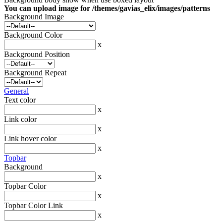
You can upload image for /themes/gavias_elix/images/patterns
Background Image
Background Color
x
Background Position
Background Repeat
General
Text color
x
Link color
x
Link hover color
x
Topbar
Background
x
Topbar Color
x
Topbar Color Link
x