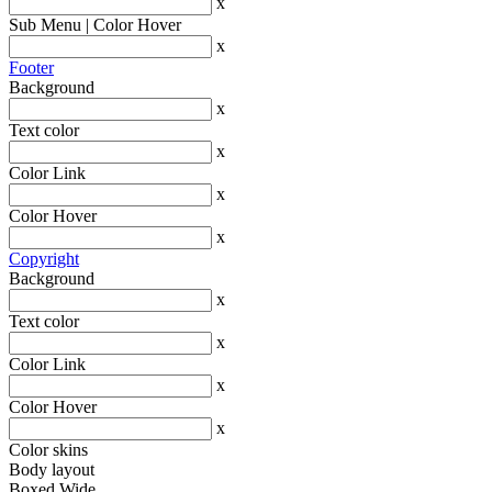
x
Sub Menu | Color Hover
x
Footer
Background
x
Text color
x
Color Link
x
Color Hover
x
Copyright
Background
x
Text color
x
Color Link
x
Color Hover
x
Color skins
Body layout
Boxed
Wide