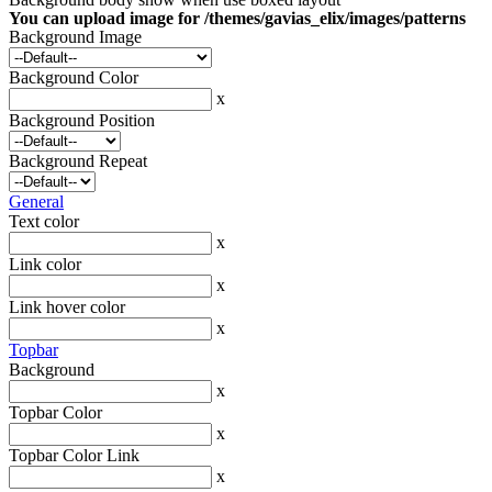
You can upload image for /themes/gavias_elix/images/patterns
Background Image
Background Color
x
Background Position
Background Repeat
General
Text color
x
Link color
x
Link hover color
x
Topbar
Background
x
Topbar Color
x
Topbar Color Link
x