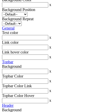
x
Background Position
Background Repeat
General
Text color
x
Link color
x
Link hover color
x
Topbar
Background
x
Topbar Color
x
Topbar Color Link
x
Topbar Color Hover
x
Header
Background