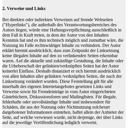
2. Verweise und Links
Bei direkten oder indirekten Verweisen auf fremde Webseiten
("Hyperlinks"), die außerhalb des Verantwortungsbereiches des
Autors liegen, würde eine Haftungsverpflichtung ausschließlich in
dem Fall in Kraft treten, in dem der Autor von den Inhalten
Kenntnis hat und es ihm technisch möglich und zumutbar wäre, die
Nutzung im Falle rechtswidriger Inhalte zu verhindern. Der Autor
erklärt hiermit ausdrücklich, dass zum Zeitpunkt der Linksetzung
keine illegalen Inhalte auf den zu verlinkenden Seiten erkennbar
waren. Auf die aktuelle und zukünftige Gestaltung, die Inhalte oder
die Urheberschaft der gelinkten/verknüpften Seiten hat der Autor
keinerlei Einfluss. Deshalb distanziert er sich hiermit ausdrücklich
von allen Inhalten aller gelinkten /verknüpften Seiten, die nach der
Linksetzung verändert wurden. Diese Feststellung gilt für alle
innerhalb des eigenen Internetangebotes gesetzten Links und
Verweise sowie für Fremdeinträge in vom Autor eingerichteten
Gästebüchern, Diskussionsforen und Mailinglisten. Für illegale,
fehlerhafte oder unvollständige Inhalte und insbesondere für
Schäden, die aus der Nutzung oder Nichtnutzung solcherart
dargebotener Informationen entstehen, haftet allein der Anbieter der
Seite, auf welche verwiesen wurde, nicht derjenige, der über Links
auf die jeweilige Veröffentlichung lediglich verweist.