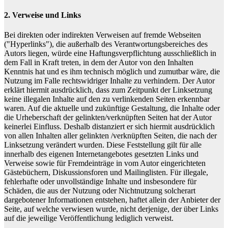
2. Verweise und Links
Bei direkten oder indirekten Verweisen auf fremde Webseiten
("Hyperlinks"), die außerhalb des Verantwortungsbereiches des
Autors liegen, würde eine Haftungsverpflichtung ausschließlich in
dem Fall in Kraft treten, in dem der Autor von den Inhalten
Kenntnis hat und es ihm technisch möglich und zumutbar wäre, die
Nutzung im Falle rechtswidriger Inhalte zu verhindern. Der Autor
erklärt hiermit ausdrücklich, dass zum Zeitpunkt der Linksetzung
keine illegalen Inhalte auf den zu verlinkenden Seiten erkennbar
waren. Auf die aktuelle und zukünftige Gestaltung, die Inhalte oder
die Urheberschaft der gelinkten/verknüpften Seiten hat der Autor
keinerlei Einfluss. Deshalb distanziert er sich hiermit ausdrücklich
von allen Inhalten aller gelinkten /verknüpften Seiten, die nach der
Linksetzung verändert wurden. Diese Feststellung gilt für alle
innerhalb des eigenen Internetangebotes gesetzten Links und
Verweise sowie für Fremdeinträge in vom Autor eingerichteten
Gästebüchern, Diskussionsforen und Mailinglisten. Für illegale,
fehlerhafte oder unvollständige Inhalte und insbesondere für
Schäden, die aus der Nutzung oder Nichtnutzung solcherart
dargebotener Informationen entstehen, haftet allein der Anbieter der
Seite, auf welche verwiesen wurde, nicht derjenige, der über Links
auf die jeweilige Veröffentlichung lediglich verweist.