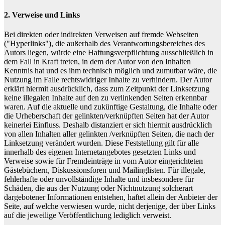
2. Verweise und Links
Bei direkten oder indirekten Verweisen auf fremde Webseiten
("Hyperlinks"), die außerhalb des Verantwortungsbereiches des
Autors liegen, würde eine Haftungsverpflichtung ausschließlich in
dem Fall in Kraft treten, in dem der Autor von den Inhalten
Kenntnis hat und es ihm technisch möglich und zumutbar wäre, die
Nutzung im Falle rechtswidriger Inhalte zu verhindern. Der Autor
erklärt hiermit ausdrücklich, dass zum Zeitpunkt der Linksetzung
keine illegalen Inhalte auf den zu verlinkenden Seiten erkennbar
waren. Auf die aktuelle und zukünftige Gestaltung, die Inhalte oder
die Urheberschaft der gelinkten/verknüpften Seiten hat der Autor
keinerlei Einfluss. Deshalb distanziert er sich hiermit ausdrücklich
von allen Inhalten aller gelinkten /verknüpften Seiten, die nach der
Linksetzung verändert wurden. Diese Feststellung gilt für alle
innerhalb des eigenen Internetangebotes gesetzten Links und
Verweise sowie für Fremdeinträge in vom Autor eingerichteten
Gästebüchern, Diskussionsforen und Mailinglisten. Für illegale,
fehlerhafte oder unvollständige Inhalte und insbesondere für
Schäden, die aus der Nutzung oder Nichtnutzung solcherart
dargebotener Informationen entstehen, haftet allein der Anbieter der
Seite, auf welche verwiesen wurde, nicht derjenige, der über Links
auf die jeweilige Veröffentlichung lediglich verweist.