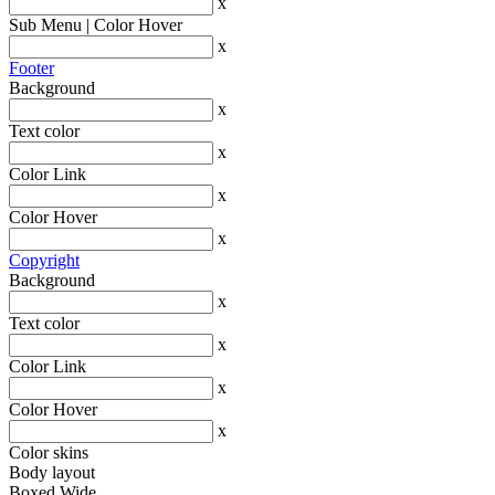
x
Sub Menu | Color Hover
x
Footer
Background
x
Text color
x
Color Link
x
Color Hover
x
Copyright
Background
x
Text color
x
Color Link
x
Color Hover
x
Color skins
Body layout
Boxed
Wide