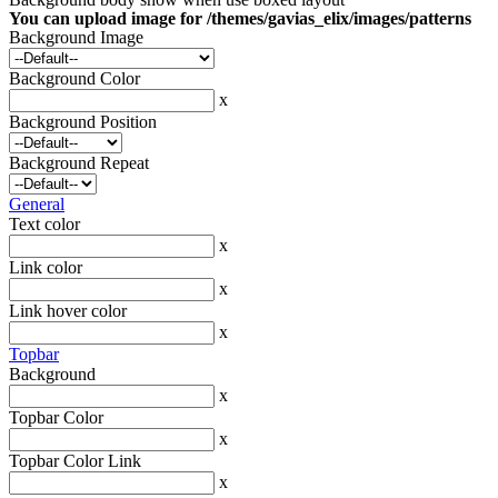
You can upload image for /themes/gavias_elix/images/patterns
Background Image
Background Color
x
Background Position
Background Repeat
General
Text color
x
Link color
x
Link hover color
x
Topbar
Background
x
Topbar Color
x
Topbar Color Link
x